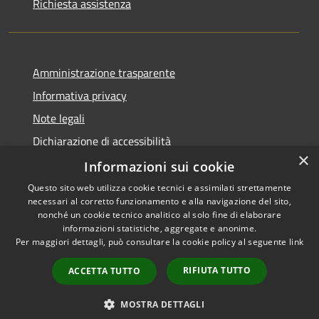
Richiesta assistenza
Amministrazione trasparente
Informativa privacy
Note legali
Dichiarazione di accessibilità
×
Obbiettivi di accessibilità
Informazioni sui cookie
Questo sito web utilizza cookie tecnici e assimilati strettamente
necessari al corretto funzionamento e alla navigazione del sito,
nonché un cookie tecnico analitico al solo fine di elaborare
informazioni statistiche, aggregate e anonime.
RSS
Copyright © 2026 • Comune di
Per maggiori dettagli, può consultare la cookie policy al seguente
link
Accessibility
Cerzeto • Powered by
Privacy
Municipium
Admin
•
RIFIUTA TUTTO
ACCETTA TUTTO
Cookie
access
Sitemap
MOSTRA DETTAGLI