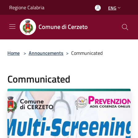
Salta al contenuto principale
Regione Calabria
ENG
Comune di Cerzeto
Home
>
Announcements
>
Communicated
Communicated